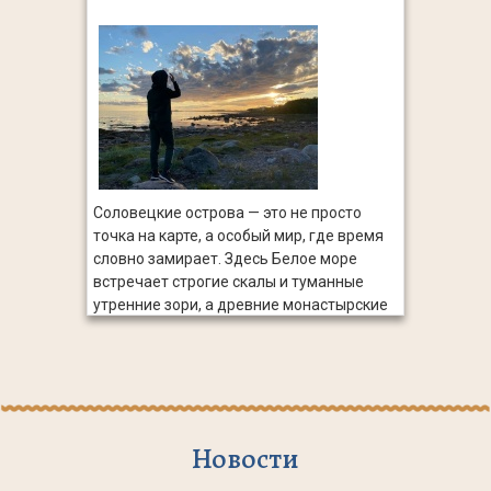
Соловецкие острова — это не просто
точка на карте, а особый мир, где время
словно замирает. Здесь Белое море
встречает строгие скалы и туманные
утренние зори, а древние монастырские
стены хранят молчаливую силу веков.
Соловки — это гармония природы и
духовности, тишина, в которой звучит
история.
Новости