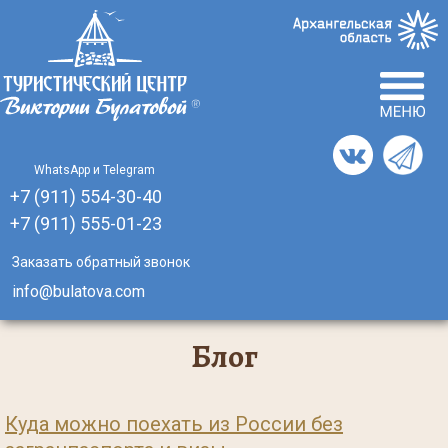
Главная
English
Отзывы
Инфо центр
WhatsApp и Telegram
Турагентствам
+7 (911) 554-30-40
+7 (911)
555-01-23
Способы оплаты
Заказать обратный звонок
О компании
info@bulatova.com
Реквизиты
Блог
Сертификаты
Куда можно поехать из России без