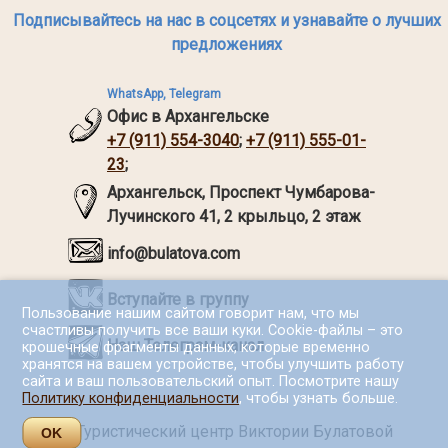
Подписывайтесь на нас в соцсетях и узнавайте о лучших
предложениях
WhatsApp, Telegram
Офис в Архангельске
+7 (911) 554-3040
;
+7 (911) 555-01-
23
;
Архангельск,
Проспект Чумбарова-
Лучинского 41, 2 крыльцо, 2 этаж
info@bulatova.com
Вступайте в группу
Пользование нашим сайтом говорит нам, что мы
счастливы получить все ваши куки. Cookie-файлы – это
Наш Телеграм-канал
крошечные фрагменты данных, которые временно
хранятся на вашем устройстве, чтобы улучшить работу
сайта и ваш пользовательский опыт. Посмотрите нашу
Политику конфиденциальности
, чтобы узнать больше.
OK