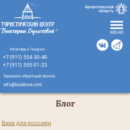
Главная
English
Отзывы
Инфо центр
WhatsApp и Telegram
Турагентствам
+7 (911) 554-30-40
+7 (911)
555-01-23
Способы оплаты
Заказать обратный звонок
О компании
info@bulatova.com
Реквизиты
Блог
Сертификаты
Виза для россиян