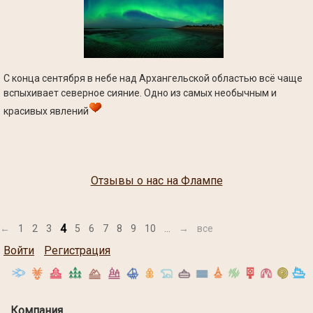
С конца сентября в небе над Архангельской областью всё чаще
вспыхивает северное сияние. Одно из самых необычным и
красивых явлений
Отзывы о нас на Флампе
4
←
1
2
3
5
6
7
8
9
10
...
→
все
Войти
Регистрация
Компания