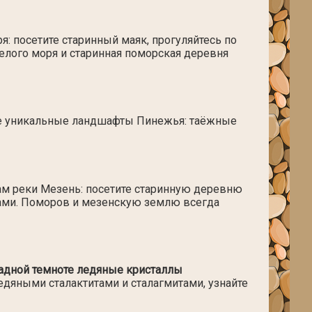
я: посетите старинный маяк, прогуляйтесь по
лого моря и старинная поморская деревня
е уникальные ландшафты Пинежья: таёжные
гам реки Мезень: посетите старинную деревню
ами. Поморов и мезенскую землю всегда
адной темноте ледяные кристаллы
дяными сталактитами и сталагмитами, узнайте