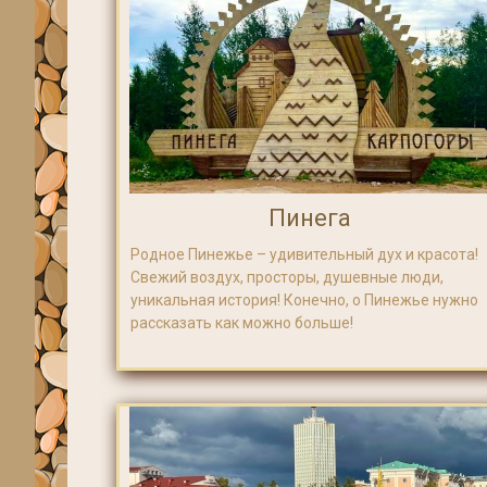
Пинега
Родное Пинежье – удивительный дух и красота!
Свежий воздух, просторы, душевные люди,
уникальная история! Конечно, о Пинежье нужно
рассказать как можно больше!