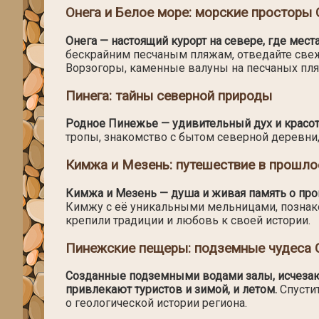
Онега и Белое море: морские просторы 
Онега — настоящий курорт на севере, где мест
бескрайним песчаным пляжам, отведайте свеж
Ворзогоры, каменные валуны на песчаных пля
Пинега: тайны северной природы
Родное Пинежье — удивительный дух и красот
тропы, знакомство с бытом северной деревни,
Кимжа и Мезень: путешествие в прошло
Кимжа и Мезень — душа и живая память о про
Кимжу с её уникальными мельницами, познак
крепили традиции и любовь к своей истории.
Пинежские пещеры: подземные чудеса 
Созданные подземными водами залы, исчезаю
привлекают туристов и зимой, и летом.
Спустит
о геологической истории региона.