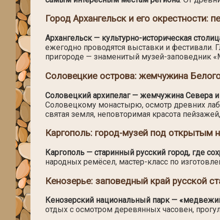
Город Архангельск и его окрестности: п
Архангельск — культурно-историческая столица
ежегодно проводятся выставки и фестивали. 
пригороде — знаменитый музей-заповедник «
Соловецкие острова: жемчужина Белог
Соловецкий архипелаг — жемчужина Севера и 
Соловецкому монастырю, осмотр древних лабир
святая земля, неповторимая красота пейзаже
Каргополь: город-музей под открытым 
Каргополь — старинный русский город, где с
народных ремёсел, мастер-класс по изготовле
Кенозерье: заповедный край русской с
Кенозерский национальный парк — «медвежий
отдых с осмотром деревянных часовен, прогу