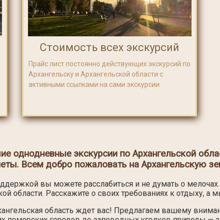
Стоимость всех экскурсий
Прайс лист постоянно действующих экскурсий по
Архангельску и Архангельской области с
активными ссылками на сами экскурсии
ие однодневные экскурсии по Архангельской облас
неты. Всем добро пожаловать на Архангельскую з
ддержкой вы можете расслабиться и не думать о мелочах. 
ой области. Расскажите о своих требованиях к отдыху, а 
рхангельская область ждет вас! Предлагаем вашему вним
них поморских городов до заповедных уголков природы — 