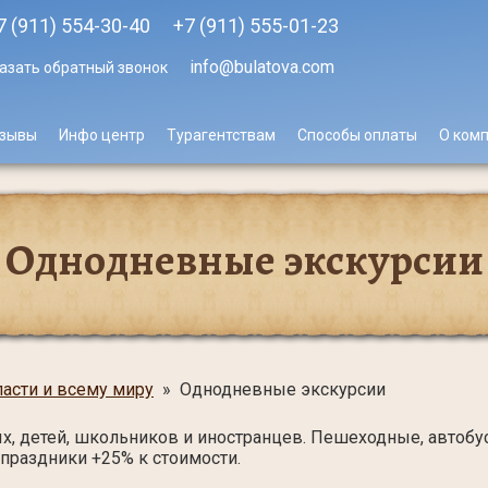
7 (911) 554-30-40
+7 (911)
555-01-23
info@bulatova.com
азать обратный звонок
зывы
Инфо центр
Турагентствам
Способы оплаты
О ком
Однодневные экскурсии
ласти и всему миру
» Однодневные экскурсии
х, детей, школьников и иностранцев. Пешеходные, автобу
 праздники +25% к стоимости.