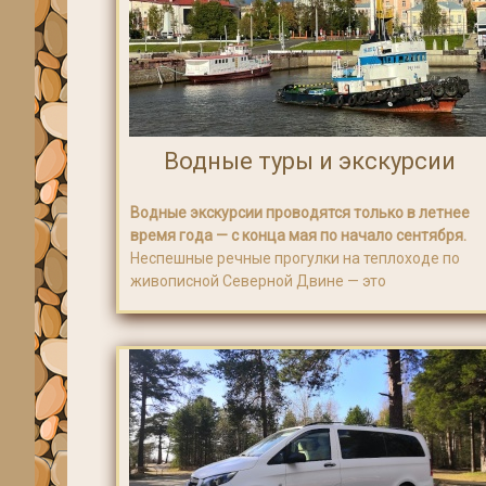
Водные туры и экскурсии
Водные экскурсии проводятся только в летнее
время года — с конца мая по начало сентября.
Неспешные речные прогулки на теплоходе по
живописной Северной Двине — это