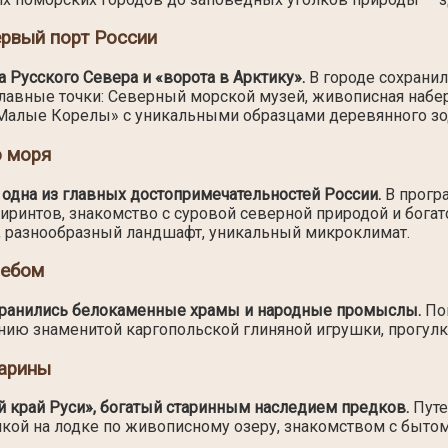
ервый порт России
 Русского Севера и «ворота в Арктику».
В городе сохранил
Главные точки: Северный морской музей, живописная наб
Малые Корелы» с уникальными образцами деревянного зо
о моря
одна из главных достопримечательностей России.
В програ
интов, знакомство с суровой северной природой и богато
й, разнообразный ландшафт, уникальный микроклимат.
небом
охранились белокаменные храмы и народные промыслы.
Пог
нию знаменитой каргопольской глиняной игрушки, прогулк
тарины
 край Руси», богатый старинным наследием предков.
Путе
лкой на лодке по живописному озеру, знакомством с быто