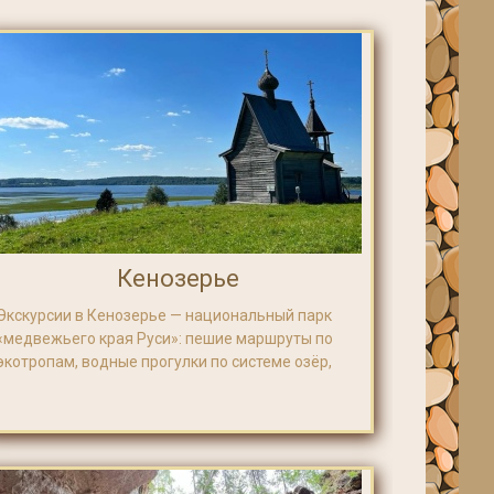
Кенозерье
Экскурсии в Кенозерье — национальный парк
старинные деревни и часовни, центр народных
т 2000 рублей.
«медвежьего края Руси»: пешие маршруты по
ремёсел и масте
экотропам, водные прогулки по системе озёр,