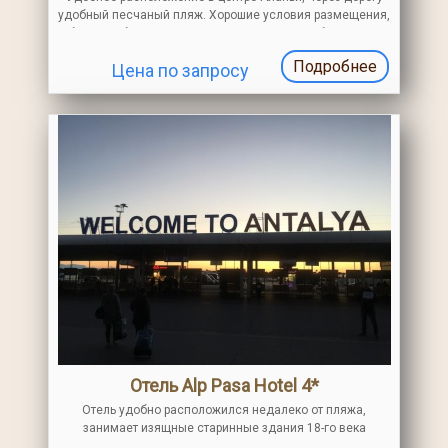
удобный песчаный пляж. Хорошие условия размещения,
большой бассейн, несколько ресторанов и баров. Для
бюджетного отдыха, семейного отпуска
Подробнее
Цена по запросу
Отель Alp Pasa Hotel 4*
Отель удобно расположился недалеко от пляжа,
занимает изящные старинные здания 18-го века
постройки. Маленький пакет услуг, хаммам, среднее по