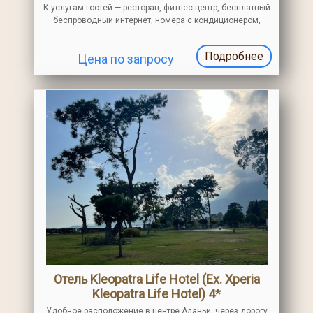
К услугам гостей — ресторан, фитнес-центр, бесплатный
беспроводный интернет, номера с кондиционером,
телевизором, ванной комнатой. Общественный песчано-
галечный пляж находится в 200 м от отеля
Подробнее
Цена по запросу
Отель Kleopatra Life Hotel (Ex. Xperia
Kleopatra Life Hotel) 4*
Удобное расположение в центре Аланьи, через дорогу