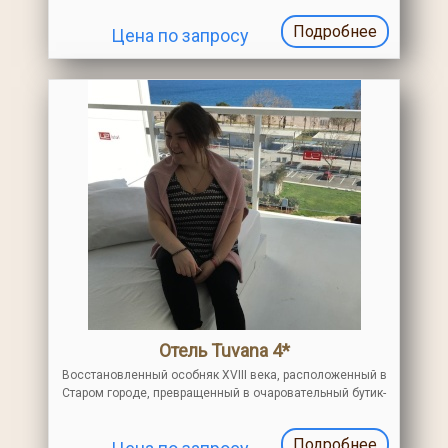
качеству обслуживание. Неплохой вариант для
Подробнее
Цена по запросу
пляжного отдыха всей семьёй
Отель Tuvana 4*
Восстановленный особняк XVIII века, расположенный в
Старом городе, превращенный в очаровательный бутик-
отель. Окружен садом, на тихой пешеходной улице.
Номера оснащены удобствами для обеспечения
Подробнее
комфорта