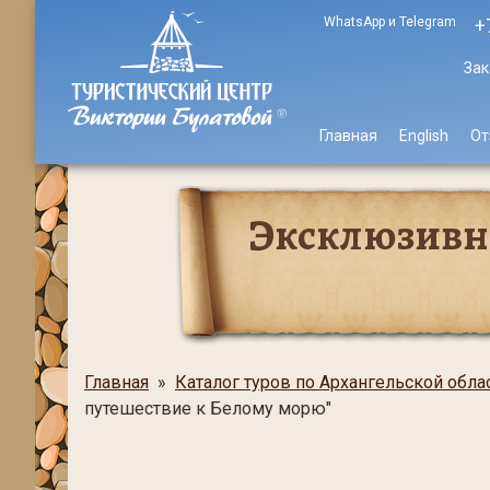
WhatsApp и Telegram
+
Зак
Главная
English
От
Эксклюзивны
Главная
»
Каталог туров по Архангельской обла
путешествие к Белому морю"