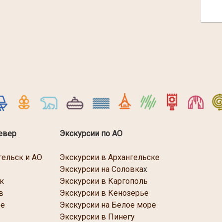
евер
Экскурсии по АО
гельск и АО
Экскурсии в Архангельске
Экскурсии на Соловка
х
к
Экскурсии в Каргопол
ь
в
Экскурсии в Кенозерье
ре
Экскурсии
на Белое море
Экскурсии в Пинегу