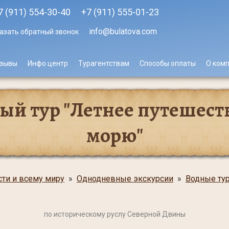
7 (911) 554-30-40
+7 (911)
555-01-23
info@bulatova.com
азать обратный звонок
зывы
Инфо центр
Турагентствам
Способы оплаты
О ком
й тур "Летнее путешест
морю"
сти и всему миру
»
Однодневные экскурсии
»
Водные тур
по историческому руслу Северной Двины