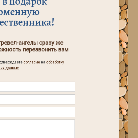
 в подарок
рменную
ественника!
тревел-ангелы сразу же
можность перезвонить вам
одтверждаете
согласие
на
обработку
ых данных