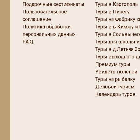
Подарочные сертификаты
Туры в Каргополь
Пользовательское
Туры в Пинегу
соглашение
Туры на Фабрику х
Политика обработки
Туры в в Кимжу и
персональных данных
Туры в Сольвычег
F.A.Q.
Туры для школьни
Туры в д.Летняя З
Туры выходного д
Премиум туры
Увидеть тюленей
Туры на рыбалку
Деловой туризм
Календарь туров