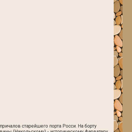
причалов старейшего порта Росси. На борту
вины (Никольскому) - историческому фарватеру