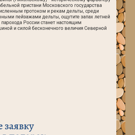
абельной пристани Московского государства
численным протоком и рекам дельты, среди
рными пейзажами дельты, ощутите запах летней
 парохода России станет настоящим
шиной и силой бесконечного величия Северной
е заявку