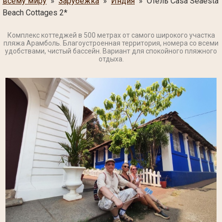
всему миру
»
Зарубежка
»
Индия
» Отель Casa Seaesta
Beach Cottages 2*
Комплекс коттеджей в 500 метрах от самого широкого участка
пляжа Арамболь. Благоустроенная территория, номера со всеми
удобствами, чистый бассейн. Вариант для спокойного пляжного
отдыха.