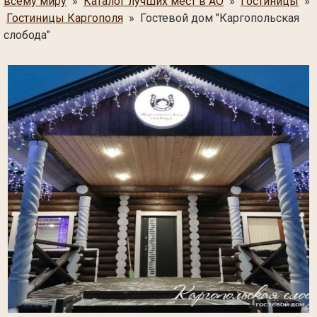
всему миру
»
Каталог лучших мест в АО
»
Гостиницы
»
Гостиницы Каргополя
» Гостевой дом "Каргопольская
слобода"