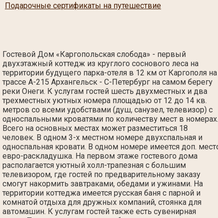
Подарочные сертификаты на путешествие
Гостевой Дом «Каргопольская слобода» - первый
двухэтажный коттедж из круглого соснового леса на
территории будущего парка-отеля в 12 км от Каргополя на
трассе А-215 Архангельск - С-Петербург на самом берегу
реки Онеги. К услугам гостей шесть двухместных и два
трехместных уютных номера площадью от 12 до 14 кв.
метров со всеми удобствами (душ, санузел, телевизор) с
односпальными кроватями по количеству мест в номерах
Всего на основных местах может разместиться 18
человек. В одном 3-х местном номере двухспальная и
односпальная кровати. В одном номере имеется доп. мест
евро-раскладушка. На первом этаже гостевого дома
располагается уютный холл-трапезная с большим
телевизором, где гостей по предварительному заказу
смогут накормить завтраками, обедами и ужинами. На
территории коттеджа имеется русская баня с парной и
комнатой отдыха для дружных компаний, стоянка для
автомашин. К услугам гостей также есть сувенирная